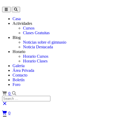
Skip
to
Toggle
content
navigation
Casa
Actividades
Cursos
Clases Gratuitas
Blog
Noticias sobre el gimnasio
Noticia Destacada
Horario
Horario Cursos
Horario Clases
Galeria
Área Privada
Contacto
Boletín
Foro
0
Search
for:
0