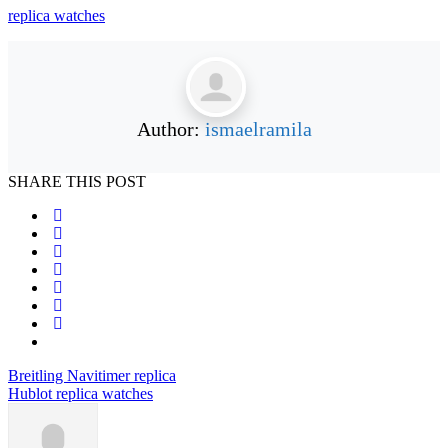
replica watches
Author:
ismaelramila
SHARE THIS POST
Navegación
Breitling Navitimer replica
Hublot replica watches
de
entradas