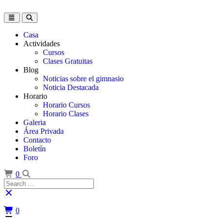
Skip
to
Toggle
content
navigation
Casa
Actividades
Cursos
Clases Gratuitas
Blog
Noticias sobre el gimnasio
Noticia Destacada
Horario
Horario Cursos
Horario Clases
Galeria
Área Privada
Contacto
Boletín
Foro
0
Search
for:
0